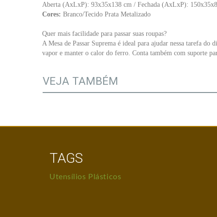
Aberta (AxLxP): 93x35x138 cm / Fechada (AxLxP): 150x35x
Cores:
Branco/Tecido Prata Metalizado
Quer mais facilidade para passar suas roupas?
A Mesa de Passar Suprema é ideal para ajudar nessa tarefa do 
vapor e manter o calor do ferro. Conta também com suporte para
VEJA TAMBÉM
TAGS
Utensílios Plásticos