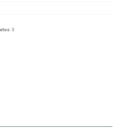
otos:
0