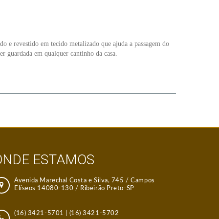
do e revestido em tecido metalizado que ajuda a passagem do
ser guardada em qualquer cantinho da casa.
ONDE ESTAMOS
Avenida Marechal Costa e Silva, 745 / Campos
Elíseos 14080-130 / Ribeirão Preto-SP
(16) 3421-5701
|
(16) 3421-5702