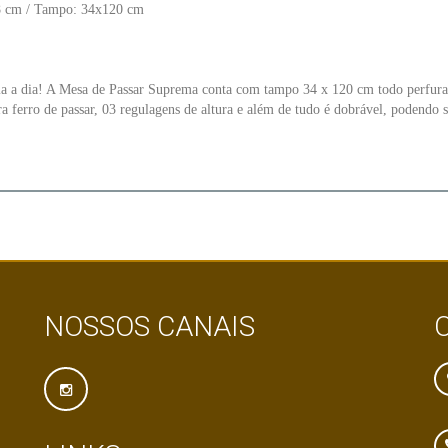
8 cm / Tampo: 34x120 cm
dia a dia! A Mesa de Passar Suprema conta com tampo 34 x 120 cm todo perfura
 ferro de passar, 03 regulagens de altura e além de tudo é dobrável, podendo 
NOSSOS CANAIS